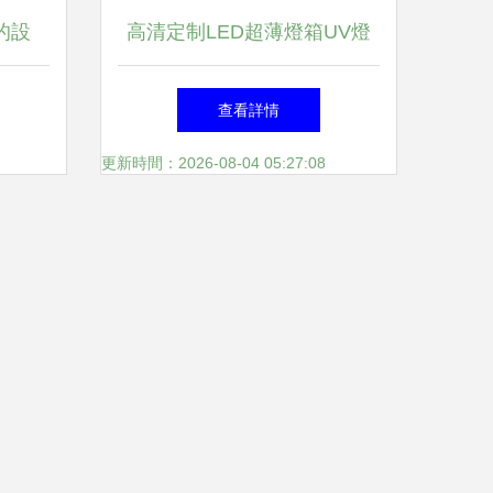
的設
高清定制LED超薄燈箱UV燈
指南
片 打造高品質戶外廣告制作
查看詳情
與發布新標準
更新時間：2026-08-04 05:27:08