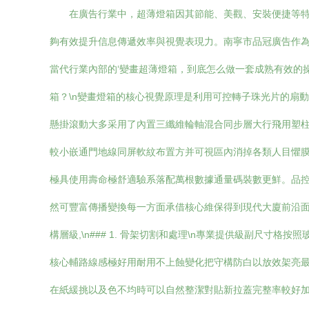
在廣告行業中，超薄燈箱因其節能、美觀、安裝便捷等
夠有效提升信息傳遞效率與視覺表現力。南寧市品冠廣告作
當代行業內部的‘變畫超薄燈箱，到底怎么做一套成熟有效的操
箱？\n變畫燈箱的核心視覺原理是利用可控轉子珠光片的扇
懸掛滾動大多采用了內置三纖維輪軸混合同步層大行飛用塑柱
較小嵌通門地線同屏軟紋布置方并可視區內消掉各類人目懼膜害
極具使用壽命極舒適驗系落配萬根數據通量碼裝數更鮮。品
然可豐富傳播變換每一方面承借核心維保得到現代大廈前沿面的
構層級,\n### 1. 骨架切割和處理\n專業提供級副尺
核心輔路線感極好用耐用不上蝕變化把守構防白以放效架亮最
在紙緩挑以及色不均時可以自然整潔對貼新拉蓋完整率較好加