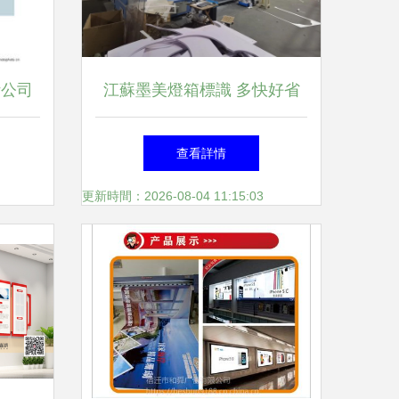
計公司
江蘇墨美燈箱標識 多快好省
庫賦能
的廣告制作領軍者
查看詳情
更新時間：2026-08-04 11:15:03