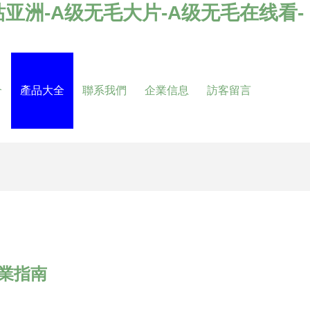
站亚洲-A级无毛大片-A级无毛在线看-
介
產品大全
聯系我們
企業信息
訪客留言
業指南