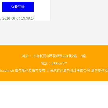
CDR模板素材與廣告制作
查看詳情
全解析
26-08-04 19:38:14
地址：上海市寶山區愛輝路201號2幢、3幢
電話：1394573**
sh.com.cn
廣告制作及廣告發布
上海創芯達廣告設計有限公司
廣告制作及