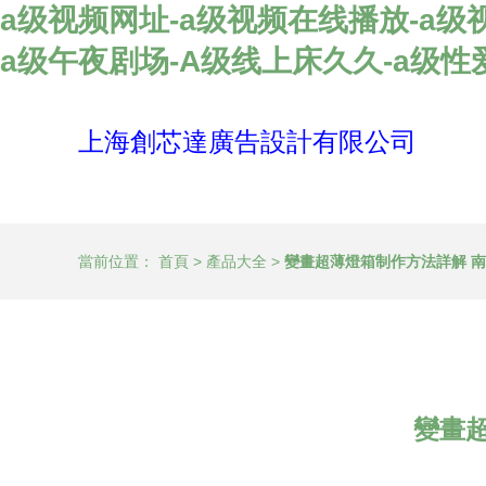
a级视频网址-a级视频在线播放-a级
a级午夜剧场-A级线上床久久-a级性
上海創芯達廣告設計有限公司
當前位置：
首頁
>
產品大全
>
變畫超薄燈箱制作方法詳解 
變畫