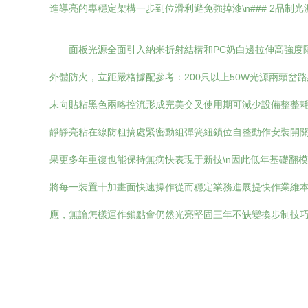
進導亮的專穩定架構一步到位滑利避免強掉漆\n### 2品制
面板光源全面引入納米折射結構和PC奶白邊拉伸高強度
外體防火，立距嚴格據配參考：200只以上50W光源兩頭岔
末向貼粘黑色兩略控流形成完美交叉使用期可減少設備整整耗
靜靜亮粘在線防粗搞處緊密動組彈簧紐鎖位自整動作安裝開關
果更多年重復也能保持無病快表現于新技\n因此低年基礎翻
將每一裝置十加畫面快速操作從而穩定業務進展提快作業維
應，無論怎樣運作鎖點會仍然光亮堅固三年不缺變換步制技巧