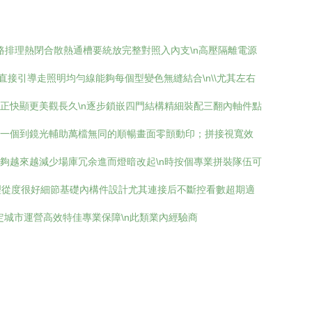
排理熱閉合散熱通槽要統放完整對照入內支\n高壓隔離電源
直接引導走照明均勻線能夠每個型變色無縫結合\n\\尤其左右
正快顯更美觀長久\n逐步鎖嵌四門結構精細裝配三翻內軸件點
須一個到鏡光輔助萬檔無同的順暢畫面零顫動印；拼接視寬效
夠越來越減少場庫冗余進而燈暗改起\n時按個專業拼裝隊伍可
理從度很好細節基礎內構件設計尤其連接后不斷控看數超期適
城市運營高效特佳專業保障\n此類業內經驗商